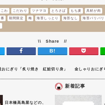
おこわ
こだわり
ツナマヨ
とろさば
もち麦
具材が肉
定番
期間限定
梅
海苔しっとり
海苔なし
海苔パリパリ
鮭
\\ Share //
B!
鮭おにぎり「炙り焼き 紅鮭切り身」
金しゃりおにぎ
新着記事
日本橋高島屋などの、